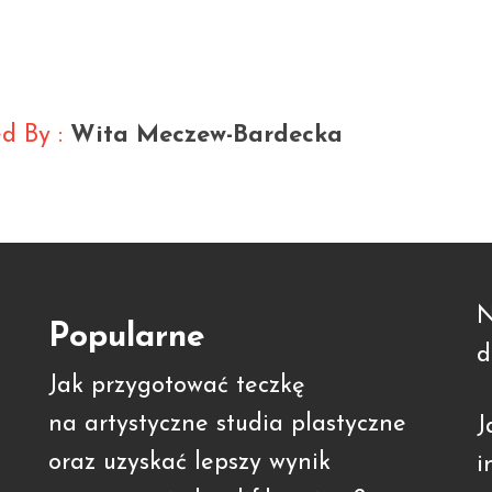
d By :
Wita Meczew-Bardecka
N
Popularne
d
Jak przygotować teczkę
na artystyczne studia plastyczne
J
oraz uzyskać lepszy wynik
i