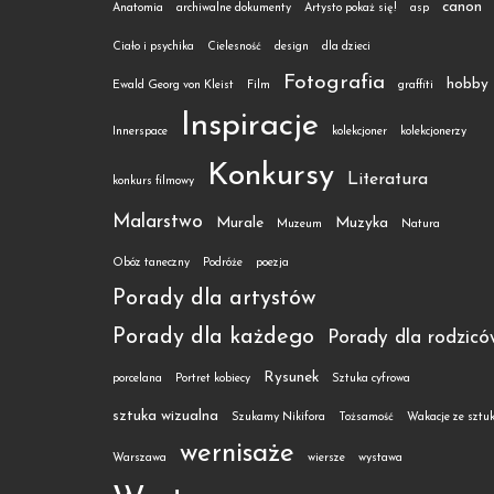
canon
Anatomia
archiwalne dokumenty
Artysto pokaż się!
asp
Ciało i psychika
Cielesność
design
dla dzieci
Fotografia
hobby
Ewald Georg von Kleist
Film
graffiti
Inspiracje
Innerspace
kolekcjoner
kolekcjonerzy
Konkursy
Literatura
konkurs filmowy
Malarstwo
Murale
Muzyka
Muzeum
Natura
Obóz taneczny
Podróże
poezja
Porady dla artystów
Porady dla każdego
Porady dla rodzicó
Rysunek
porcelana
Portret kobiecy
Sztuka cyfrowa
sztuka wizualna
Szukamy Nikifora
Tożsamość
Wakacje ze sztu
wernisaże
Warszawa
wiersze
wystawa