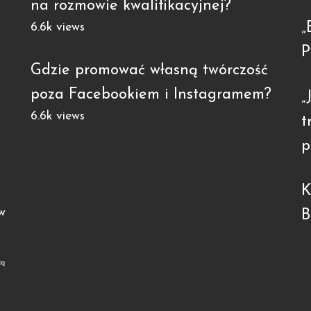
na rozmowie kwalifikacyjnej?
„
6.6k views
P
Gdzie promować własną twórczość
poza Facebookiem i Instagramem?
„
6.6k views
t
p
K
w
B
ką