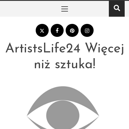
Skip
Primary
to
Menu
content
ArtistsLife24 Więcej
niż sztuka!