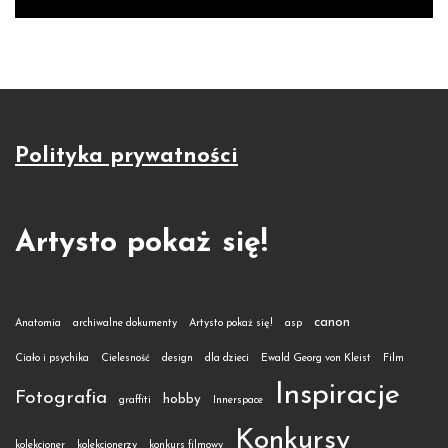
Polityka prywatności
Artysto pokaż się!
canon
Anatomia
archiwalne dokumenty
Artysto pokaż się!
asp
Ciało i psychika
Cielesność
design
dla dzieci
Ewald Georg von Kleist
Film
Inspiracje
Fotografia
hobby
graffiti
Innerspace
Konkursy
kolekcjoner
kolekcjonerzy
konkurs filmowy