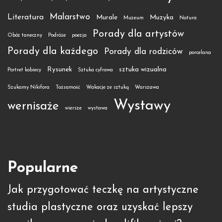
Malarstwo
Literatura
Murale
Muzyka
Muzeum
Natura
Porady dla artystów
Obóz taneczny
Podróże
poezja
Porady dla każdego
Porady dla rodziców
porcelana
Rysunek
sztuka wizualna
Portret kobiecy
Sztuka cyfrowa
Szukamy Nikifora
Tożsamość
Wakacje ze sztuką
Warszawa
Wystawy
wernisaże
wiersze
wystawa
Popularne
Jak przygotować teczkę na artystyczne
studia plastyczne oraz uzyskać lepszy