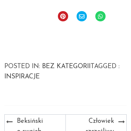
POSTED IN:
BEZ KATEGORII
TAGGED :
INSPIRACJE
Nawigacja
Beksiński
Człowiek
wpisu