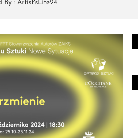
d By :
Artist'sLife24