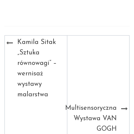
Nawigacja
Kamila Sitak
wpisu
„Sztuka
równowagi” –
wernisaż
wystawy
malarstwa
Multisensoryczna
Wystawa VAN
GOGH