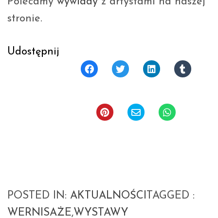
Polecamy
wywiady
z artystami na naszej
stronie.
Udostępnij
POSTED IN:
AKTUALNOŚCI
TAGGED :
WERNISAŻE
,
WYSTAWY