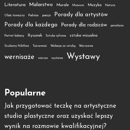
Malarstwo
Literatura
Murale
Muzyka
Muzeum
Natura
Porady dla artystów
Obóz taneczny
Podróże
poezja
Porady dla każdego
Porady dla rodziców
porcelana
Rysunek
sztuka wizualna
Portret kobiecy
Sztuka cyfrowa
Szukamy Nikifora
Tożsamość
Wakacje ze sztuką
Warszawa
Wystawy
wernisaże
wiersze
wystawa
Popularne
Jak przygotować teczkę na artystyczne
studia plastyczne oraz uzyskać lepszy
wynik na rozmowie kwalifikacyjnej?