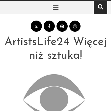
Skip
Primary
to
Menu
content
ArtistsLife24 Więcej
niż sztuka!