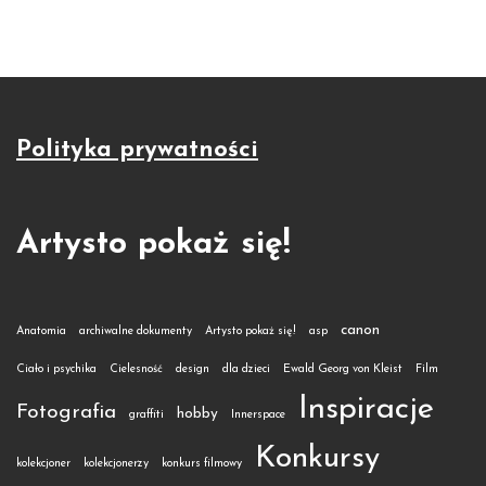
Polityka prywatności
Artysto pokaż się!
canon
Anatomia
archiwalne dokumenty
Artysto pokaż się!
asp
Ciało i psychika
Cielesność
design
dla dzieci
Ewald Georg von Kleist
Film
Inspiracje
Fotografia
hobby
graffiti
Innerspace
Konkursy
kolekcjoner
kolekcjonerzy
konkurs filmowy