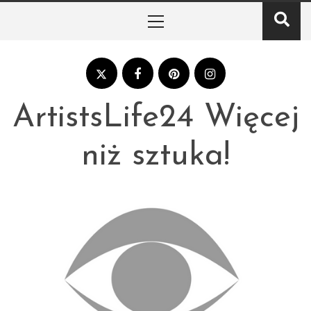
Skip
Primary
to
Menu
content
ArtistsLife24 Więcej
niż sztuka!