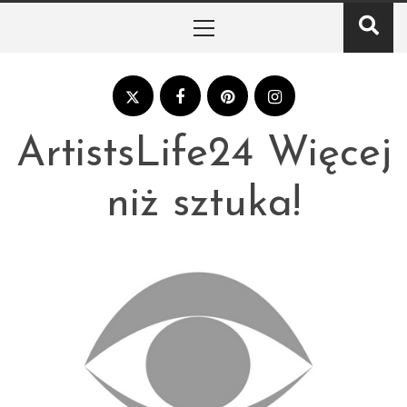
Skip
Primary
to
Menu
content
ArtistsLife24 Więcej
niż sztuka!